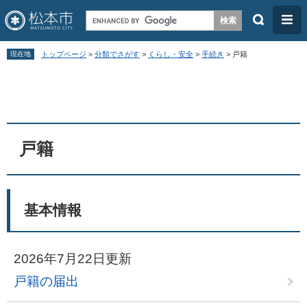
検
メ
索
ニ
ペ
メ
ュ
現在地
トップページ
>
分類でさがす
>
くらし・安全
>
手続き
>
戸籍
ー
ニ
ー
本
ジ
ュ
文
の
ー
先
を
頭
飛
戸籍
で
ば
す
し
。
て
基本情報
本
文
2026年7月22日更新
へ
戸籍の届出