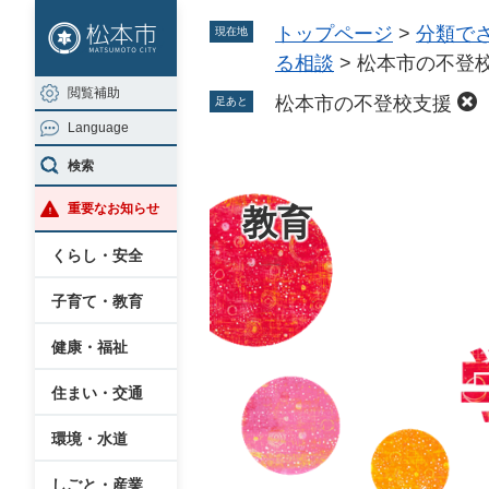
ペ
メ
トップページ
>
分類で
現在地
ー
ニ
る相談
>
松本市の不登
ジ
ュ
閲覧補助
の
ー
松本市の不登校支援
足あと
Language
先
を
頭
飛
検索
で
ば
重要なお知らせ
教育
す
し
。
て
くらし・安全
本
子育て・教育
文
へ
健康・福祉
住まい・交通
環境・水道
しごと・産業