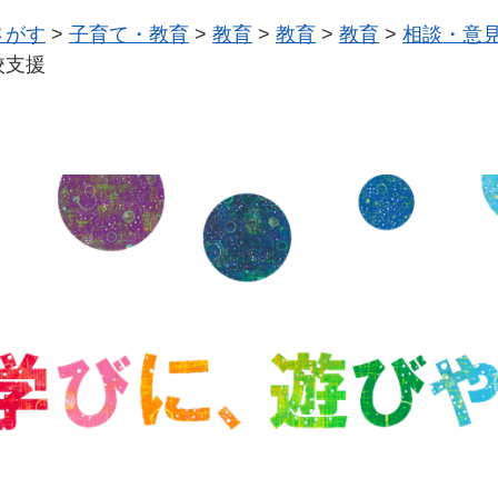
さがす
>
子育て・教育
>
教育
>
教育
>
教育
>
相談・意
校支援