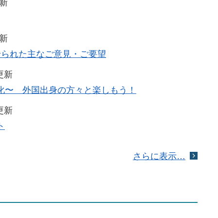
更新
更新
せられた主なご意見・ご要望
更新
化〜 外国出身の方々と楽しもう！
更新
ト
さらに表示…