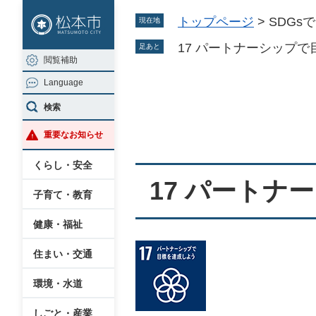
ペ
メ
トップページ
>
SDGs
現在地
ー
ニ
ジ
ュ
17 パートナーシップ
足あと
閲覧補助
の
ー
Language
先
を
本
頭
飛
検索
文
で
ば
重要なお知らせ
す
し
。
て
くらし・安全
本
17 パートナ
子育て・教育
文
へ
健康・福祉
住まい・交通
環境・水道
しごと・産業