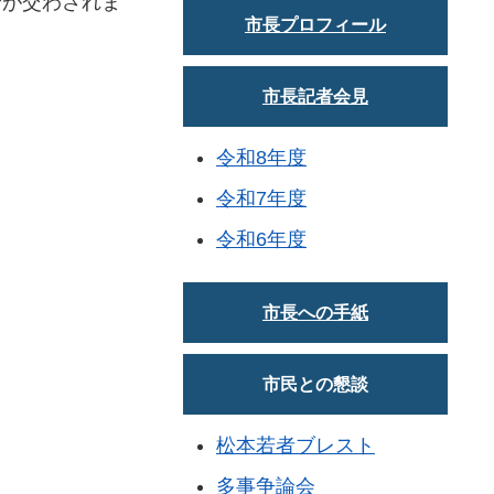
論が交わされま
市長プロフィール
市長記者会見
令和8年度
令和7年度
令和6年度
市長への手紙
市民との懇談
松本若者ブレスト
多事争論会