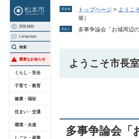
ペ
メ
トップページ
>
ようこ
現在地
ー
ニ
催）
ジ
ュ
閲覧補助
の
ー
多事争論会「お城周辺の
足あと
Language
先
を
頭
飛
検索
で
ば
重要なお知らせ
ようこそ市長
す
し
。
て
くらし・安全
本
子育て・教育
文
本
へ
健康・福祉
文
住まい・交通
環境・水道
多事争論会「
しごと・産業