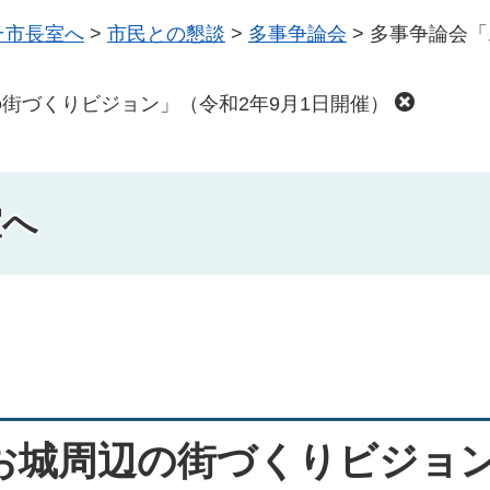
そ市長室へ
>
市民との懇談
>
多事争論会
>
多事争論会「
街づくりビジョン」（令和2年9月1日開催）
室へ
お城周辺の街づくりビジョ