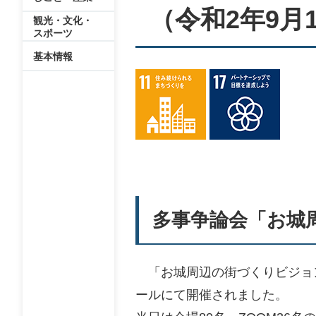
（令和2年9月
観光・文化・
スポーツ
基本情報
多事争論会「お城
「お城周辺の街づくりビジョン
ールにて開催されました。