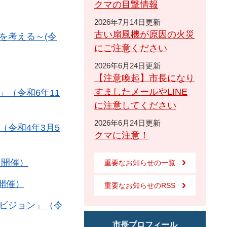
クマの目撃情報
2026年7月14日更新
古い扇風機が原因の火災
を考える～(令
にご注意ください
2026年6月24日更新
【注意喚起】市長になり
すましたメールやLINE
（令和6年11
に注意してください
2026年6月24日更新
令和4年3月5
クマに注意！
日開催）
重要なお知らせの一覧
開催）
重要なお知らせのRSS
ビジョン」（令
市長プロフィール