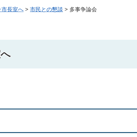
そ市長室へ
>
市民との懇談
>
多事争論会
室へ