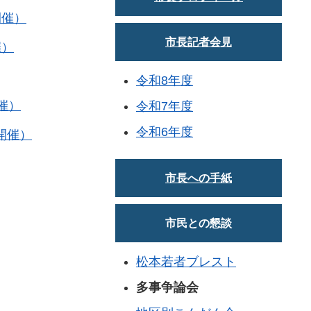
開催）
市長記者会見
催）
令和8年度
催）
令和7年度
令和6年度
開催）
市長への手紙
市民との懇談
松本若者ブレスト
多事争論会