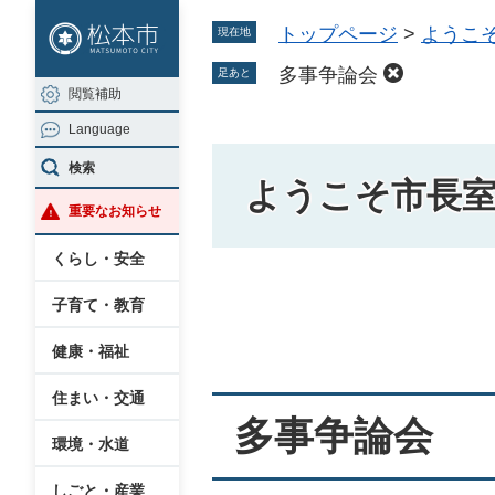
ペ
メ
トップページ
>
ようこ
現在地
ー
ニ
ジ
ュ
多事争論会
足あと
閲覧補助
の
ー
Language
先
を
頭
飛
検索
ようこそ市長
で
ば
重要なお知らせ
す
し
。
て
くらし・安全
本
本
子育て・教育
文
文
へ
健康・福祉
住まい・交通
多事争論会
環境・水道
しごと・産業