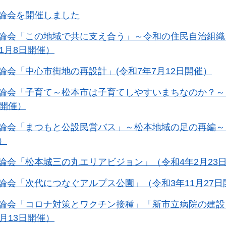
論会を開催しました
論会「この地域で共に支え合う」～令和の住民自治組織
11月8日開催）
論会「中心市街地の再設計」(令和7年7月12日開催）
論会「子育て～松本市は子育てしやすいまちなのか？～」
日開催）
論会「まつもと公設民営バス」～松本地域の足の再編～（
）
論会「松本城三の丸エリアビジョン」（令和4年2月23
論会「次代につなぐアルプス公園」（令和3年11月27日
論会「コロナ対策とワクチン接種」「新市立病院の建設
7月13日開催）