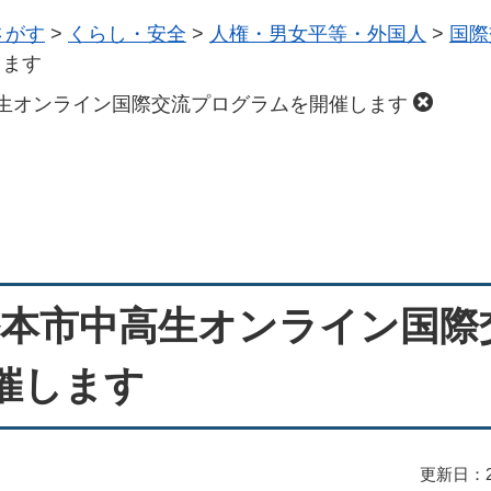
さがす
>
くらし・安全
>
人権・男女平等・外国人
>
国際
します
生オンライン国際交流プログラムを開催します
松本市中高生オンライン国際
催します
更新日：2