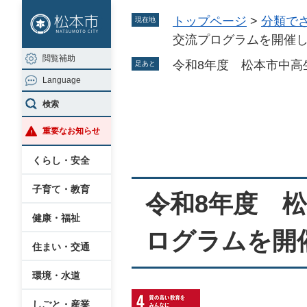
ペ
メ
トップページ
>
分類で
現在地
ー
ニ
交流プログラムを開催
ジ
ュ
閲覧補助
の
ー
令和8年度 松本市中高
足あと
Language
先
を
頭
飛
検索
本
で
ば
重要なお知らせ
文
す
し
。
て
くらし・安全
本
子育て・教育
文
令和8年度 
へ
健康・福祉
ログラムを開
住まい・交通
環境・水道
しごと・産業