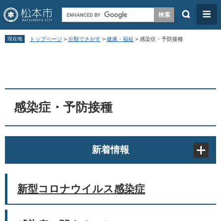
検
メ
索
ニ
ペ
メ
ュ
現在地
トップページ
>
分類でさがす
>
健康・福祉
>
感染症・予防接種
ー
ニ
ー
本
ジ
ュ
文
の
ー
先
を
頭
飛
感染症・予防接種
で
ば
す
し
。
て
新着情報
本
文
へ
新型コロナウイルス感染症