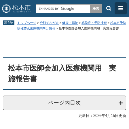
検
メ
索
ニ
ペ
メ
ュ
現在地
トップページ
>
分類でさがす
>
健康・福祉
>
感染症・予防接種
>
松本市予防
ー
ニ
接種委託医療機関向け情報
>
松本市医師会加入医療機関用 実施報告書
ー
ジ
ュ
本
の
ー
文
先
を
頭
飛
松本市医師会加入医療機関用 実
で
ば
す
し
施報告書
。
て
本
文
ページ内目次
へ
更新日：2026年4月15日更新