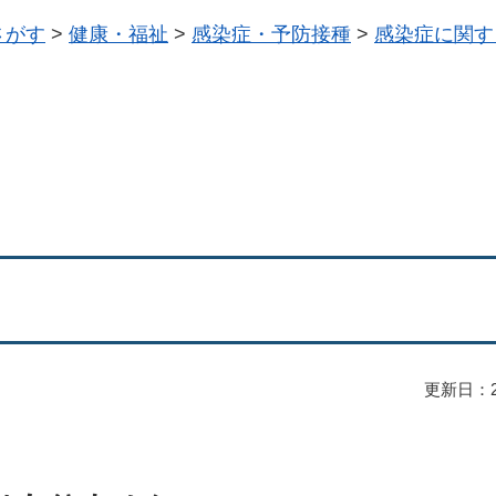
さがす
>
健康・福祉
>
感染症・予防接種
>
感染症に関す
更新日：2