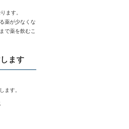
治ります。
る薬が少なくな
まで薬を飲むこ
指します
します。
認