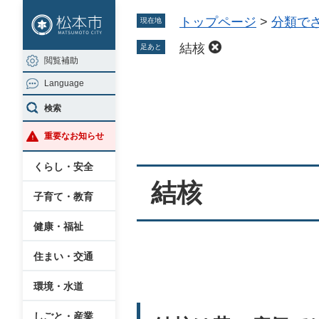
ペ
メ
トップページ
>
分類で
現在地
ー
ニ
ジ
ュ
結核
足あと
閲覧補助
の
ー
Language
先
を
本
頭
飛
検索
文
で
ば
重要なお知らせ
す
し
。
て
くらし・安全
本
結核
子育て・教育
文
へ
健康・福祉
住まい・交通
環境・水道
しごと・産業