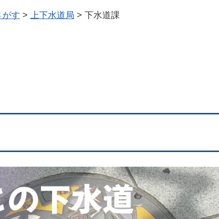
さがす
>
上下水道局
>
下水道課