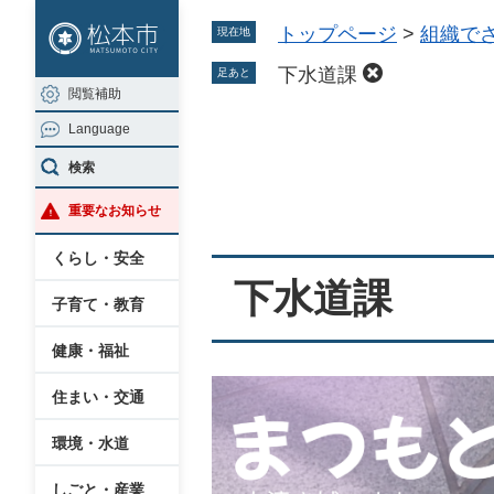
ペ
メ
トップページ
>
組織で
現在地
ー
ニ
ジ
ュ
下水道課
足あと
閲覧補助
の
ー
Language
先
を
本
頭
飛
検索
文
で
ば
重要なお知らせ
す
し
。
て
くらし・安全
本
下水道課
子育て・教育
文
へ
健康・福祉
住まい・交通
環境・水道
しごと・産業