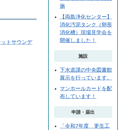
施
【両島浄化センター】
消化汚泥タンク（卵形
消化槽）現場見学会を
開催しました！
ケットサウンデ
施設
下水道課の中央図書館
展示を行っています。
マンホールカードを配
布しています！
申請・届出
「令和7年度 更生工