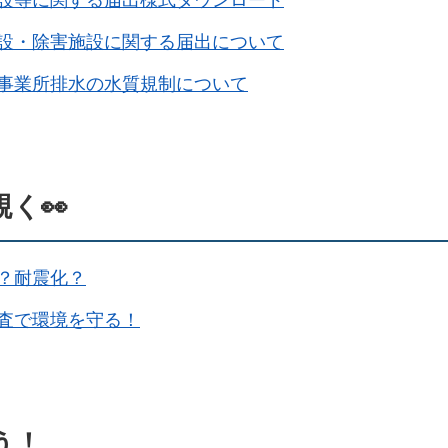
設・除害施設に関する届出について
事業所排水の水質規制について
く👀
？耐震化？
査で環境を守る！
う！