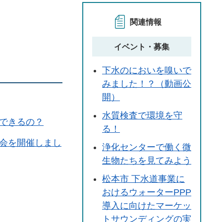
関連情報
イベント・募集
下水のにおいを嗅いで
みました！？（動画公
開）
水質検査で環境を守
できるの？
る！
会を開催しまし
浄化センターで働く微
生物たちを見てみよう
松本市 下水道事業に
おけるウォーターPPP
導入に向けたマーケッ
トサウンディングの実