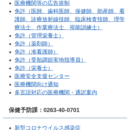
医療機関等の広告規制
免許（医師、歯科医師、保健師、助産師、看
護師、診療放射線技師、臨床検査技師、理学
療法士、作業療法士、視能訓練士）
免許（管理栄養士）
免許（薬剤師）
免許（准看護師）
免許（受胎調節実地指導員）
免許（栄養士）
医療安全支援センター
医療機関向け通知
多言語対応の医療機関・通訳案内
保健予防課：0263-40-0701
新型コロナウイルス感染症