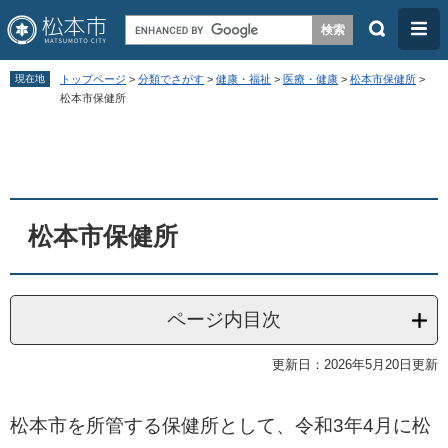
検
メ
索
ニ
ペ
メ
ュ
現在地
トップページ
>
分類でさがす
>
健康・福祉
>
医療・健康
>
松本市保健所
>
ー
ニ
松本市保健所
ー
ジ
ュ
本
の
ー
文
先
を
頭
飛
松本市保健所
で
ば
す
し
。
て
ページ内目次
本
文
更新日：2026年5月20日更新
へ
松本市を所管する保健所として、令和3年4月に松