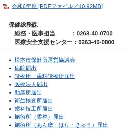
令和6年度 [PDFファイル／10.92MB]
保健総務課
総務・医事担当 ：0263-40-0700
医療安全支援センター：0263-40-0800
松本市保健所運営協議会
病院届出
診療所・歯科診療所届出
医療法人届出
助産所届出
衛生検査所届出
歯科技工所届出
施術所（柔整）届出
施術所（あん摩・はり・きゅう）届出