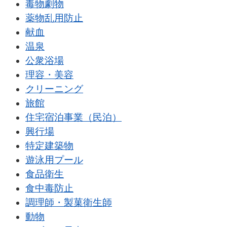
毒物劇物
薬物乱用防止
献血
温泉
公衆浴場
理容・美容
クリーニング
旅館
住宅宿泊事業（民泊）
興行場
特定建築物
遊泳用プール
食品衛生
食中毒防止
調理師・製菓衛生師
動物