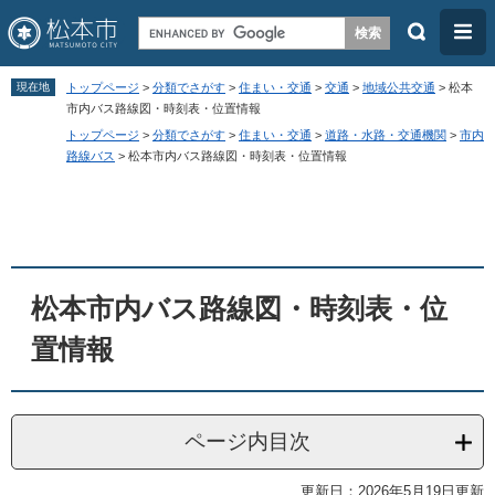
検
メ
索
ニ
ペ
メ
ュ
現在地
トップページ
>
分類でさがす
>
住まい・交通
>
交通
>
地域公共交通
>
松本
ー
ニ
市内バス路線図・時刻表・位置情報
ー
トップページ
>
分類でさがす
>
住まい・交通
>
道路・水路・交通機関
>
市内
ジ
ュ
路線バス
>
松本市内バス路線図・時刻表・位置情報
の
ー
本
先
を
文
頭
飛
で
ば
す
し
松本市内バス路線図・時刻表・位
。
て
置情報
本
文
へ
ページ内目次
更新日：2026年5月19日更新