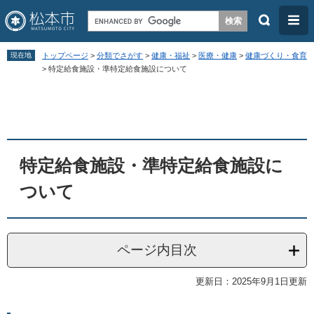
検
メ
索
ニ
ペ
メ
ュ
現在地
トップページ
>
分類でさがす
>
健康・福祉
>
医療・健康
>
健康づくり・食育
ー
ニ
>
特定給食施設・準特定給食施設について
ー
ジ
ュ
本
の
ー
文
先
を
頭
飛
特定給食施設・準特定給食施設に
で
ば
す
し
ついて
。
て
本
文
ページ内目次
へ
更新日：2025年9月1日更新