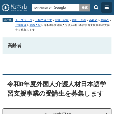
検
メ
索
ニ
ペ
メ
ュ
現在地
トップページ
>
分類でさがす
>
健康・福祉
>
福祉・介護
>
高齢者
>
高齢者
>
ー
ニ
介護保険
>
介護人材
>
令和8年度外国人介護人材日本語学習支援事業の受講
ー
生を募集します
ジ
ュ
の
ー
高齢者
先
を
頭
飛
本
で
ば
文
す
し
。
て
本
令和8年度外国人介護人材日本語学
文
習支援事業の受講生を募集します
へ