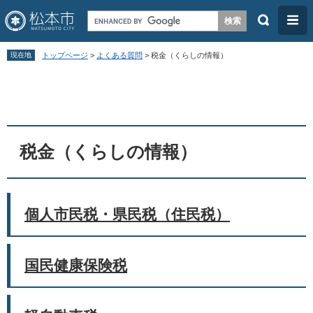
検
メ
索
ニ
ペ
メ
ュ
現在地
トップページ
>
よくある質問
>
税金（くらしの情報）
ー
ニ
ー
本
ジ
ュ
文
の
ー
先
を
頭
飛
税金（くらしの情報）
で
ば
す
し
。
て
個人市民税・県民税（住民税）
本
文
国民健康保険税
へ