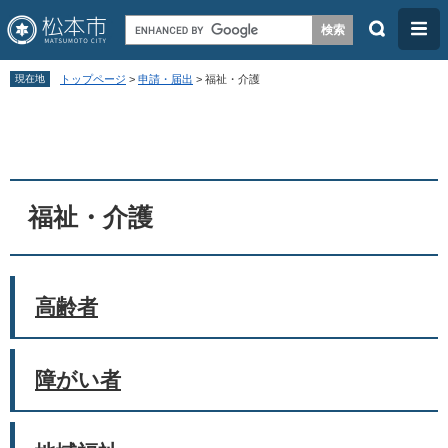
検
メ
索
ニ
ペ
メ
ュ
現在地
トップページ
>
申請・届出
>
福祉・介護
ー
ニ
ー
本
ジ
ュ
文
の
ー
先
を
頭
飛
福祉・介護
で
ば
す
し
。
て
高齢者
本
文
障がい者
へ