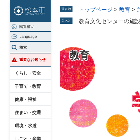
ペ
メ
トップページ
>
教育
>
現在地
ー
ニ
ジ
ュ
教育文化センターの施
足あと
閲覧補助
の
ー
Language
先
を
頭
飛
検索
教育
で
ば
重要なお知らせ
す
し
。
て
くらし・安全
本
子育て・教育
文
へ
健康・福祉
住まい・交通
環境・水道
しごと・産業