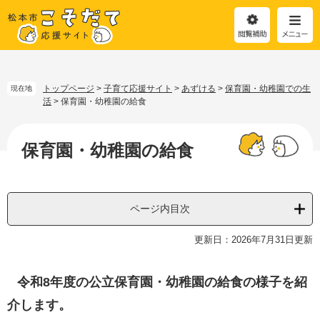
閲
メ
覧
ニ
補
ュ
助
ー
ペ
メ
ー
ニ
ジ
ュ
トップページ
>
子育て応援サイト
>
あずける
>
保育園・幼稚園での生
現在地
の
ー
活
>
保育園・幼稚園の給食
先
を
本
頭
飛
文
保育園・幼稚園の給食
で
ば
す
し
。
て
本
文
ページ内目次
へ
更新日：2026年7月31日更新
令和8
年度の公立保育園・幼稚園の給食の様子を紹
介します。