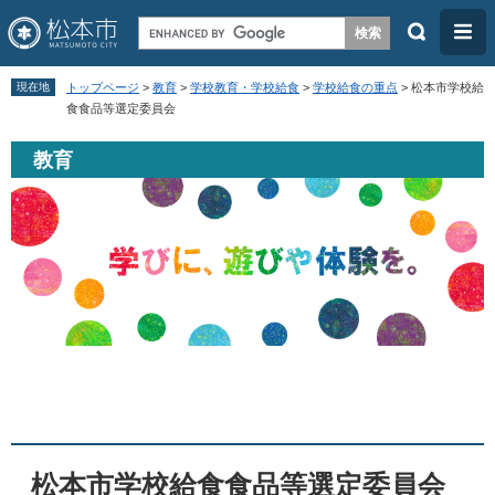
検
メ
索
ニ
ペ
メ
ュ
現在地
トップページ
>
教育
>
学校教育・学校給食
>
学校給食の重点
>
松本市学校給
ー
ニ
食食品等選定委員会
ー
ジ
ュ
教育
の
ー
先
を
頭
飛
で
ば
す
し
。
て
本
本
文
文
へ
松本市学校給食食品等選定委員会