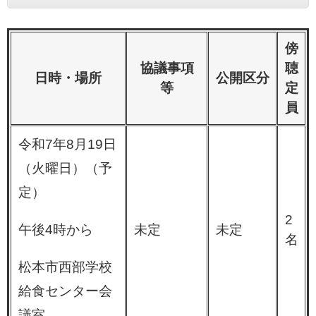
傍
協議事項
聴
日時・場所
公開区分
等
定
員
令和7年8月19日
（火曜日）（予
定）
2
午後4時から
未定
未定
名
松本市西部学校
給食センター会
議室