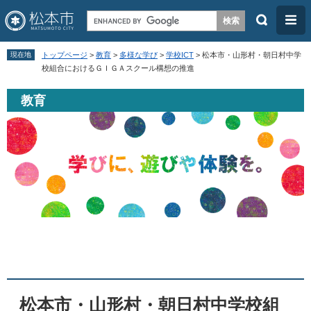
検
メ
索
ニ
ペ
メ
ュ
現在地
トップページ
>
教育
>
多様な学び
>
学校ICT
>
松本市・山形村・朝日村中学
ー
ニ
校組合におけるＧＩＧＡスクール構想の推進
ー
ジ
ュ
教育
の
ー
先
を
頭
飛
で
ば
す
し
。
て
本
本
文
文
へ
松本市・山形村・朝日村中学校組