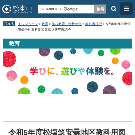
検
メ
索
ニ
ペ
メ
ュ
現在地
トップページ
>
教育
>
学校教育・学校給食
>
教科書採択
>
令和5年度松塩筑
ー
ニ
安曇地区教科用図書採択研究協議会
ー
ジ
ュ
教育
の
ー
先
を
頭
飛
で
ば
す
し
。
て
本
本
文
文
へ
令和5年度松塩筑安曇地区教科用図