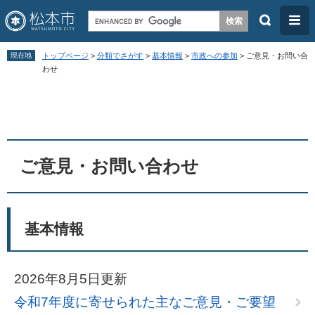
検
メ
索
ニ
ペ
メ
ュ
現在地
トップページ
>
分類でさがす
>
基本情報
>
市政への参加
>
ご意見・お問い合
ー
ニ
わせ
ー
ジ
ュ
本
の
ー
文
先
を
頭
飛
ご意見・お問い合わせ
で
ば
す
し
。
て
基本情報
本
文
へ
2026年8月5日更新
令和7年度に寄せられた主なご意見・ご要望