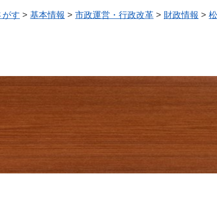
さがす
>
基本情報
>
市政運営・行政改革
>
財政情報
>