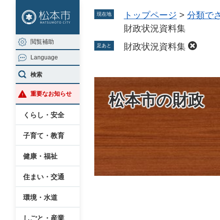
ペ
メ
トップページ
>
分類で
現在地
ー
ニ
財政状況資料集
ジ
ュ
閲覧補助
の
ー
財政状況資料集
足あと
Language
先
を
頭
飛
検索
で
ば
重要なお知らせ
松本市の財政
す
し
。
て
くらし・安全
本
子育て・教育
文
へ
健康・福祉
住まい・交通
環境・水道
本
文
しごと・産業