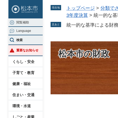
ペ
メ
トップページ
>
分類で
現在地
ー
ニ
3年度決算
>
統一的な基
ジ
ュ
閲覧補助
の
ー
統一的な基準による財務
足あと
Language
先
を
頭
飛
検索
で
ば
重要なお知らせ
松本市の財政
す
し
。
て
くらし・安全
本
子育て・教育
文
へ
健康・福祉
住まい・交通
環境・水道
本
文
しごと・産業