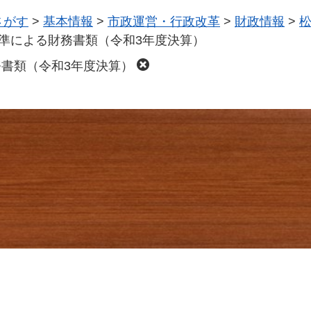
さがす
>
基本情報
>
市政運営・行政改革
>
財政情報
>
準による財務書類（令和3年度決算）
書類（令和3年度決算）