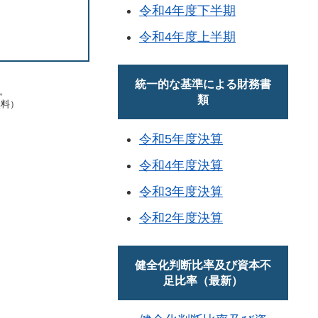
令和4年度下半期
令和4年度上半期
統一的な基準による財務書
す。
類
無料）
令和5年度決算
令和4年度決算
令和3年度決算
令和2年度決算
健全化判断比率及び資本不
足比率（最新）