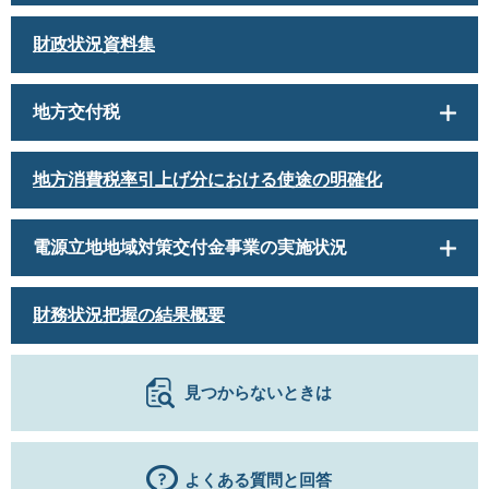
財政状況資料集
地方交付税
地方消費税率引上げ分における使途の明確化
電源立地地域対策交付金事業の実施状況
財務状況把握の結果概要
見つからないときは
よくある質問と回答