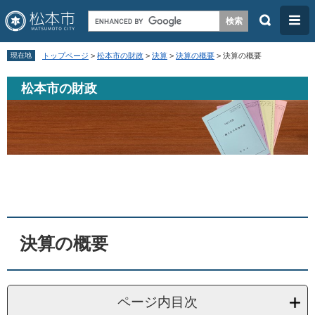
検
メ
索
ニ
ペ
メ
ュ
現在地
トップページ
>
松本市の財政
>
決算
>
決算の概要
>
決算の概要
ー
ニ
ー
松本市の財政
ジ
ュ
の
ー
先
を
頭
飛
で
ば
本
す
し
文
。
て
本
決算の概要
文
へ
ページ内目次