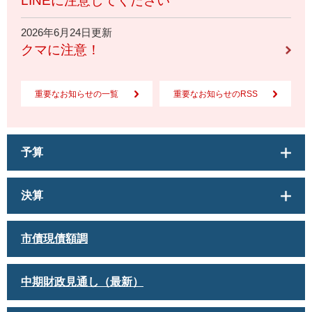
LINEに注意してください
2026年6月24日更新
クマに注意！
重要なお知らせの一覧
重要なお知らせのRSS
予算
決算
市債現債額調
中期財政見通し（最新）