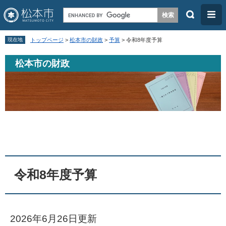
検
メ
索
ニ
ペ
メ
ュ
現在地
トップページ
>
松本市の財政
>
予算
>
令和8年度予算
ー
ニ
ー
松本市の財政
ジ
ュ
の
ー
先
を
頭
飛
で
ば
本
す
し
文
。
て
本
令和8年度予算
文
へ
2026年6月26日更新