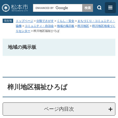
検
メ
索
ニ
ペ
メ
ュ
現在地
トップページ
>
分類でさがす
>
くらし・安全
>
まちづくり・コミュニティ・
ー
ニ
協働
>
コミュニティ・自治会
>
地域の掲示板
>
梓川地区
>
梓川地区地域づく
ー
りセンター
>
梓川地区福祉ひろば
ジ
ュ
の
ー
地域の掲示板
先
を
頭
飛
本
で
ば
文
す
し
。
て
本
梓川地区福祉ひろば
文
へ
ページ内目次