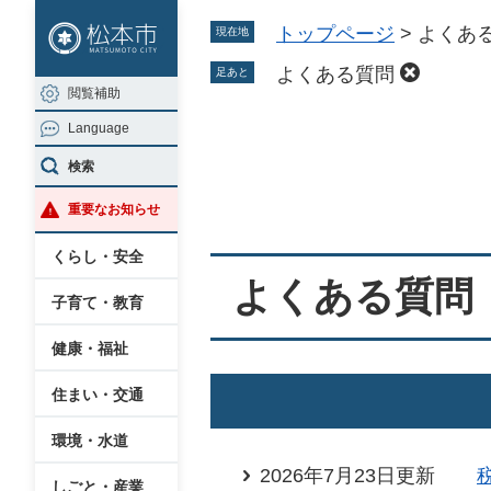
ペ
メ
トップページ
>
よくあ
現在地
ー
ニ
ジ
ュ
よくある質問
足あと
閲覧補助
の
ー
Language
先
を
本
頭
飛
検索
文
で
ば
重要なお知らせ
す
し
。
て
くらし・安全
本
よくある質問
子育て・教育
文
へ
健康・福祉
住まい・交通
環境・水道
2026年7月23日更新
しごと・産業