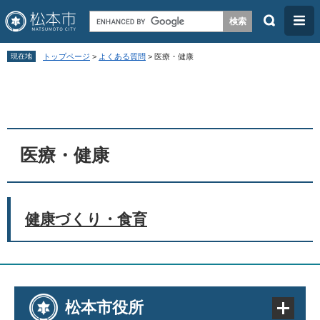
検
メ
索
ニ
ペ
メ
ュ
現在地
トップページ
>
よくある質問
>
医療・健康
ー
ニ
ー
本
ジ
ュ
文
の
ー
先
を
頭
飛
医療・健康
で
ば
す
し
。
て
健康づくり・食育
本
文
へ
松本市役所