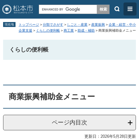
検
メ
索
ニ
ペ
メ
ュ
現在地
トップページ
>
分類でさがす
>
しごと・産業
>
産業振興
>
企業・経営・中小
ー
ニ
企業支援
>
くらしの便利帳
>
商工業
>
助成・補助
>
商業振興補助金メニュー
ー
ジ
ュ
の
ー
くらしの便利帳
先
を
頭
飛
本
で
ば
文
す
し
。
て
商業振興補助金メニュー
本
文
へ
ページ内目次
更新日：2026年5月28日更新