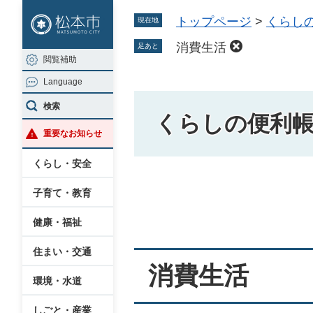
ペ
メ
トップページ
>
くらし
現在地
ー
ニ
ジ
ュ
消費生活
足あと
閲覧補助
の
ー
Language
先
を
頭
飛
検索
くらしの便利
で
ば
重要なお知らせ
す
し
。
て
くらし・安全
本
本
子育て・教育
文
文
へ
健康・福祉
住まい・交通
消費生活
環境・水道
しごと・産業