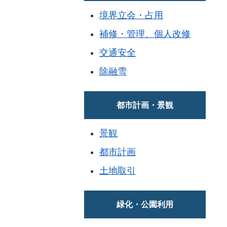
境界立会・占用
補修・管理、個人改修
交通安全
除融雪
都市計画・景観
景観
都市計画
土地取引
緑化・公園利用