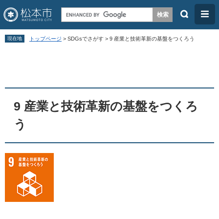
検
メ
索
ニ
ペ
メ
ュ
現在地
トップページ
>
SDGsでさがす
>
9 産業と技術革新の基盤をつくろう
ー
ニ
ー
本
ジ
ュ
文
の
ー
先
を
頭
飛
9 産業と技術革新の基盤をつくろ
で
ば
う
す
し
。
て
本
文
へ