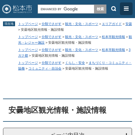
検
メ
索
ニ
ペ
メ
ュ
現在地
トップページ
>
分類でさがす
>
観光・文化・スポーツ
>
エリアガイド
>
安曇
ー
ニ
>
安曇地区観光情報・施設情報
ー
トップページ
>
分類でさがす
>
観光・文化・スポーツ
>
松本市観光情報
>
観
ジ
ュ
光・レジャー施設
>
安曇地区観光情報・施設情報
の
ー
トップページ
>
分類でさがす
>
観光・文化・スポーツ
>
松本市観光情報
>
3
先
を
ガク都
>
安曇地区観光情報・施設情報
トップページ
>
分類でさがす
>
くらし・安全
>
まちづくり・コミュニティ・
頭
飛
協働
>
コミュニティ・自治会
>
安曇地区観光情報・施設情報
で
ば
す
し
本
。
て
文
本
文
安曇地区観光情報・施設情報
へ