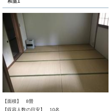
和室1
【面積】 8畳
【収容人数の目安】 10名