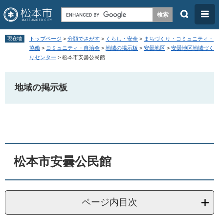
検
メ
索
ニ
ペ
メ
ュ
現在地
トップページ
>
分類でさがす
>
くらし・安全
>
まちづくり・コミュニティ・
ー
ニ
協働
>
コミュニティ・自治会
>
地域の掲示板
>
安曇地区
>
安曇地区地域づく
ー
りセンター
>
松本市安曇公民館
ジ
ュ
の
ー
地域の掲示板
先
を
頭
飛
本
で
ば
文
す
し
。
て
本
松本市安曇公民館
文
へ
ページ内目次