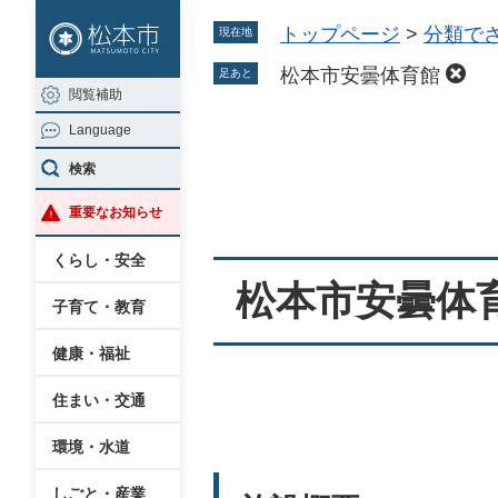
ペ
メ
トップページ
>
分類で
現在地
ー
ニ
ジ
ュ
松本市安曇体育館
足あと
閲覧補助
の
ー
Language
先
を
本
頭
飛
検索
文
で
ば
重要なお知らせ
す
し
。
て
くらし・安全
本
松本市安曇体
子育て・教育
文
へ
健康・福祉
住まい・交通
環境・水道
しごと・産業