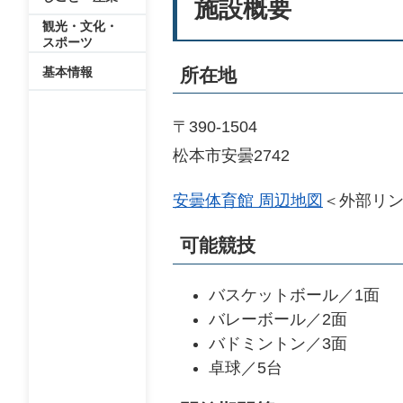
施設概要
観光・文化・
スポーツ
基本情報
所在地
〒390-1504
松本市安曇2742
安曇体育館 周辺地図
＜外部リ
可能競技
バスケットボール／1面
バレーボール／2面
バドミントン／3面
卓球／5台