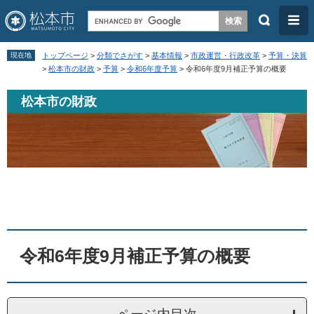
検
メ
索
ニ
ペ
メ
ュ
現在地
トップページ
>
分類でさがす
>
基本情報
>
市政運営・行政改革
>
予算・決算
ー
ニ
>
松本市の財政
>
予算
>
令和6年度予算
>
令和6年度9月補正予算の概要
ー
ジ
ュ
松本市の財政
の
ー
先
を
頭
飛
で
ば
す
し
本
。
て
文
本
文
令和6年度9月補正予算の概要
へ