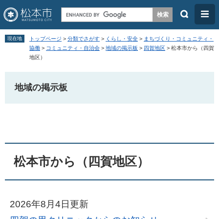
検
メ
索
ニ
ペ
メ
ュ
現在地
トップページ
>
分類でさがす
>
くらし・安全
>
まちづくり・コミュニティ・
ー
ニ
協働
>
コミュニティ・自治会
>
地域の掲示板
>
四賀地区
>
松本市から（四賀
ー
地区）
ジ
ュ
の
ー
地域の掲示板
先
を
頭
飛
本
で
ば
文
す
し
。
て
本
松本市から（四賀地区）
文
へ
2026年8月4日更新