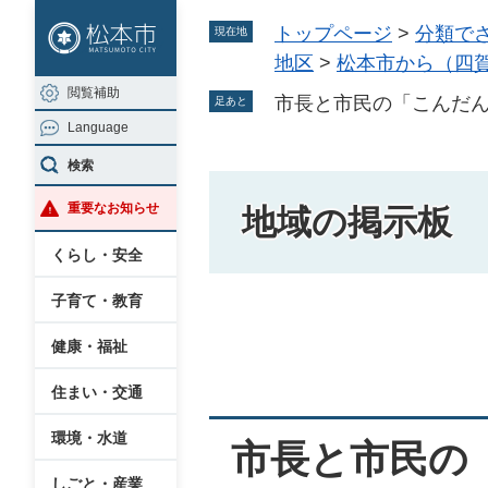
ペ
メ
トップページ
>
分類で
現在地
ー
ニ
地区
>
松本市から（四
ジ
ュ
閲覧補助
の
ー
市長と市民の「こんだ
足あと
Language
先
を
頭
飛
検索
で
ば
重要なお知らせ
地域の掲示板
す
し
。
て
くらし・安全
本
子育て・教育
文
本
へ
健康・福祉
文
住まい・交通
環境・水道
市長と市民の
しごと・産業