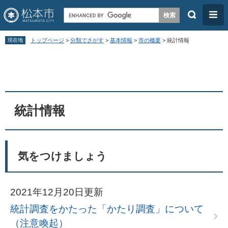
検
メ
索
ニ
ペ
メ
ュ
現在地
トップページ
>
分類でさがす
>
基本情報
>
市の概要
>
統計情報
ー
ニ
ー
本
ジ
ュ
文
の
ー
先
を
頭
飛
統計情報
で
ば
す
し
。
て
気をつけましょう
本
文
2021年12月20日更新
へ
統計調査をかたった「かたり調査」について
（注意喚起）