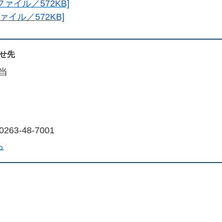
ファイル／572KB]
ァイル／572KB]
せ先
当
263‐48‐7001
ら