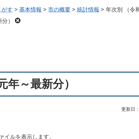
さがす
>
基本情報
>
市の概要
>
統計情報
>
年次別 （令
新分）
和元年～最新分）
更新日：
ァイルを表示します。