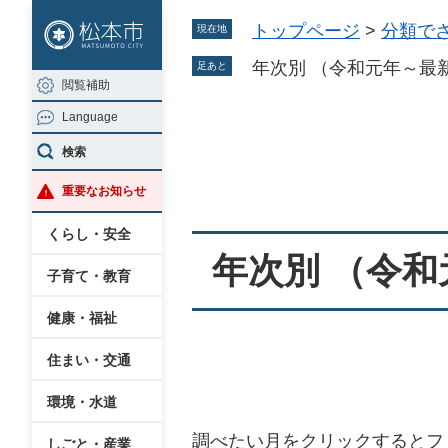
ペ
メ
トップページ
>
分類で
現在地
ー
ニ
ジ
ュ
年次別 （令和元年～最
足あと
閲覧補助
の
ー
Language
先
を
本
頭
飛
検索
文
で
ば
重要なお知らせ
す
し
。
て
くらし・安全
本
年次別 （令
子育て・教育
文
へ
健康・福祉
住まい・交通
環境・水道
調べたい月をクリックするとフ
しごと・産業