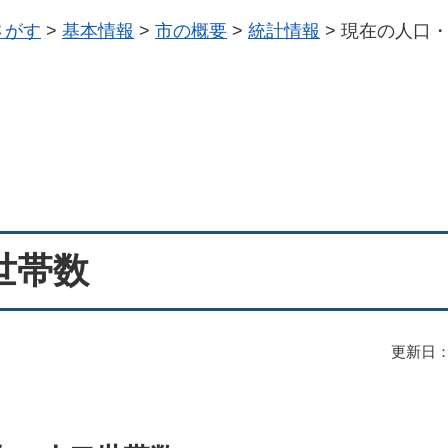
さがす
>
基本情報
>
市の概要
>
統計情報
>
現在の人口
世帯数
更新日：