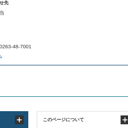
せ先
当
263‐48‐7001
ら
このページについて