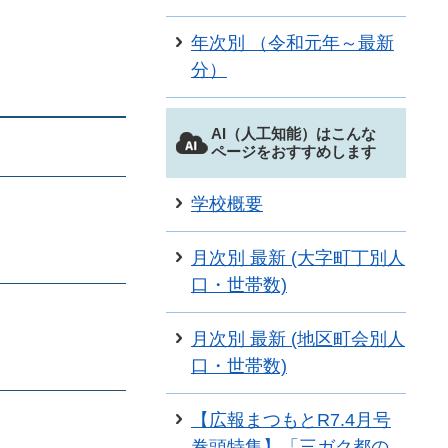
年次別 （令和元年～最新
分）
AI（人工知能）はこんな
ページをおすすめします
学校概要
月次別 最新 (大字町丁別人
口・世帯数)
月次別 最新 (地区町会別人
口・世帯数)
【広報まつもとR7.4月号
巻頭特集】「三ガク都の