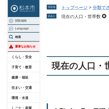
ペ
メ
トップページ
>
分類で
現在地
ー
ニ
ジ
ュ
現在の人口・世帯数
足あと
閲覧補助
の
ー
Language
先
を
本
頭
飛
検索
文
で
ば
重要なお知らせ
す
し
。
て
くらし・安全
本
現在の人口・
子育て・教育
文
へ
健康・福祉
住まい・交通
環境・水道
しごと・産業