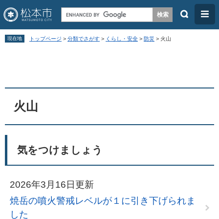
検
メ
索
ニ
ペ
メ
ュ
現在地
トップページ
>
分類でさがす
>
くらし・安全
>
防災
>
火山
ー
ニ
ー
本
ジ
ュ
文
の
ー
先
を
頭
飛
火山
で
ば
す
し
。
て
気をつけましょう
本
文
2026年3月16日更新
へ
焼岳の噴火警戒レベルが１に引き下げられま
した