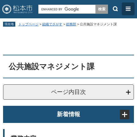
検
メ
索
ニ
ペ
メ
ュ
現在地
トップページ
>
組織でさがす
>
総務部
>
公共施設マネジメント課
ー
ニ
ー
本
ジ
ュ
文
の
ー
先
を
頭
飛
公共施設マネジメント課
で
ば
す
し
。
て
ページ内目次
本
文
新着情報
へ