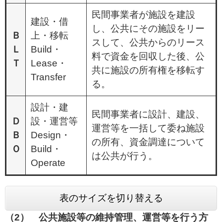
民間事業者が施設を建設
建設・借
し、公共にその施設をリー
Ｂ
上・移転
スして、公共からのリース
Ｌ
Build・
料で資金を回収した後、公
Ｔ
Lease・
共に施設の所有権を移転す
Transfer
る。
設計・建
民間事業者に設計、建設、
Ｄ
設・運営等
運営等を一括して委ね施設
Ｂ
Design・
の所有、資金調達について
Ｏ
Build・
は公共が行う。
Operate
表のサイズを切り替える
（2） 公共施設等の維持管理、運営等を行う方