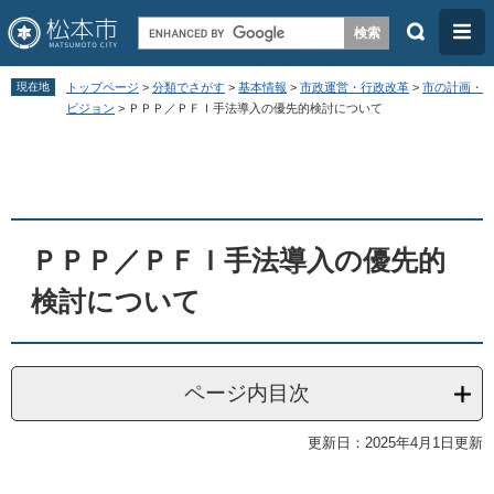
検
メ
索
ニ
ペ
メ
ュ
現在地
トップページ
>
分類でさがす
>
基本情報
>
市政運営・行政改革
>
市の計画・
ー
ニ
ビジョン
>
ＰＰＰ／ＰＦＩ手法導入の優先的検討について
ー
ジ
ュ
本
の
ー
文
先
を
頭
飛
ＰＰＰ／ＰＦＩ手法導入の優先的
で
ば
す
し
検討について
。
て
本
文
ページ内目次
へ
更新日：2025年4月1日更新