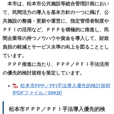
本市は、松本市公共施設等総合管理計画におい
て、民間活力の導入を基本方針の一つに掲げ、公
共施設の整備・更新や運営に、指定管理者制度や
ＰＦＩの活用など、ＰＰＰを積極的に推進し、民
間企業等の持つノウハウや資金を導入して、財政
負担の軽減とサービス水準の向上を図ることとし
ています。
ＰＰＰ推進に当たり、ＰＰＰ／ＰＦＩ手法活用
の優先的検討規程を策定しています。
松本市PPP／PFI手法導入優先的検討規程
[PDFファイル／89KB]
松本市ＰＰＰ／ＰＦＩ手法導入優先的検