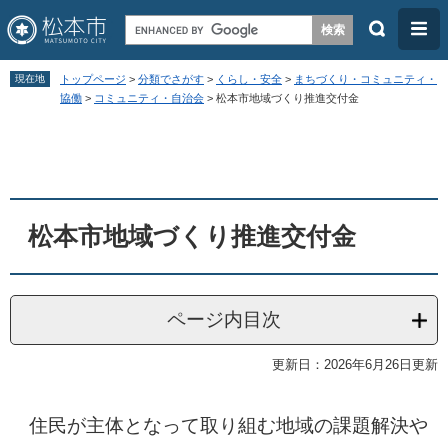
検
メ
索
ニ
ペ
メ
ュ
現在地
トップページ
>
分類でさがす
>
くらし・安全
>
まちづくり・コミュニティ・
ー
ニ
協働
>
コミュニティ・自治会
>
松本市地域づくり推進交付金
ー
ジ
ュ
本
の
ー
文
先
を
頭
飛
松本市地域づくり推進交付金
で
ば
す
し
。
て
ページ内目次
本
文
更新日：2026年6月26日更新
へ
住民が主体となって取り組む地域の課題解決や