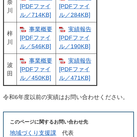
奈
[PDFファイ
[PDFファイ
川
ル／714KB]
ル／284KB]
事業概要
実績報告
梓
[PDFファイ
[PDFファイ
川
ル／546KB]
ル／190KB]
事業概要
実績報告
波
[PDFファイ
[PDFファイ
田
ル／450KB]
ル／471KB]
令和6年度以前の実績はお問い合わせください。
このページに関するお問い合わせ先
地域づくり支援課
代表