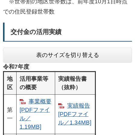
※世帯割の地区世帯数は、前年度10月1日時点
での住民登録世帯数
交付金の活用実績
表のサイズを切り替える
令和7年度
地
活用事業等
実績報告書
区
の概要
（抜粋）
事業概要
実績報告
第
[PDFファイ
[PDFファイ
一
ル／
ル／1.34MB]
1.19MB]