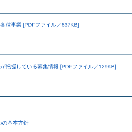
事業 [PDFファイル／637KB]
把握している募集情報 [PDFファイル／129KB]
めの基本方針