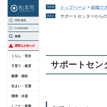
ペ
メ
トップページ
>
組織で
現在地
ー
ニ
ジ
ュ
サポートセンターから
足あと
閲覧補助
の
ー
Language
先
を
本
頭
飛
検索
文
で
ば
重要なお知らせ
す
し
。
て
くらし・安全
本
サポートセン
子育て・教育
文
へ
健康・福祉
住まい・交通
環境・水道
しごと・産業