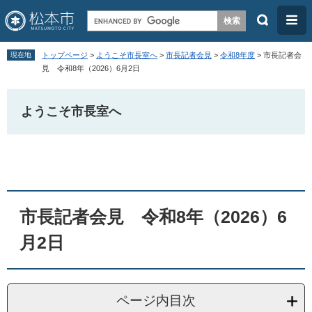
検
メ
索
ニ
ペ
メ
ュ
現在地
トップページ
>
ようこそ市長室へ
>
市長記者会見
>
令和8年度
>
市長記者会
ー
ニ
見 令和8年（2026）6月2日
ー
ジ
ュ
の
ー
ようこそ市長室へ
先
を
頭
飛
本
で
ば
文
す
し
。
て
市長記者会見 令和8年（2026）6
本
月2日
文
へ
ページ内目次