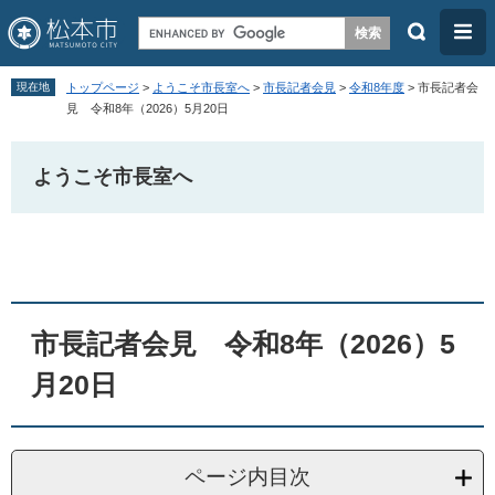
検
メ
索
ニ
ペ
メ
ュ
現在地
トップページ
>
ようこそ市長室へ
>
市長記者会見
>
令和8年度
>
市長記者会
ー
ニ
見 令和8年（2026）5月20日
ー
ジ
ュ
の
ー
ようこそ市長室へ
先
を
頭
飛
本
で
ば
文
す
し
。
て
市長記者会見 令和8年（2026）5
本
月20日
文
へ
ページ内目次