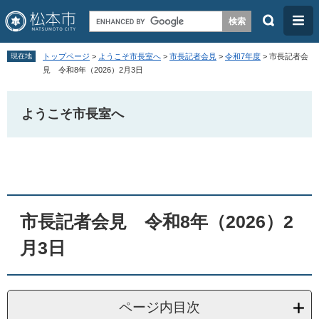
検
メ
索
ニ
ペ
メ
ュ
現在地
トップページ
>
ようこそ市長室へ
>
市長記者会見
>
令和7年度
>
市長記者会
ー
ニ
見 令和8年（2026）2月3日
ー
ジ
ュ
の
ー
ようこそ市長室へ
先
を
頭
飛
本
で
ば
文
す
し
。
て
市長記者会見 令和8年（2026）2
本
月3日
文
へ
ページ内目次